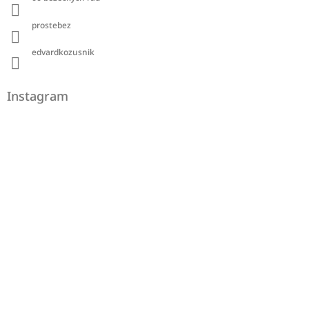
prostebez
edvardkozusnik
Instagram