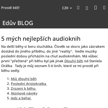
Přejít
Nák
Hledat
na
Přihlášen
Prostě běž!
CZK
obsah
koší
Edův BLOG
5 mých nejlepších audioknih
Na delší běhy si beru sluchátka. Člověk se skoro jako zázrakem
dostává do jiného příběhu, do jiné "reality". Vedle muziky
poslední dobou přicházím na chuť audioknihám. Má vůbec
první "přečtená" při běhu byl jak jinak
Dlouhý běh
od Daniela
Orálka. Tady je můj seznam 5-ti knih, které se mi prostě při
běhu sedly.
Můj dlouhý běh
Poslední Aristokratka
Zrozeni k běhu
Atomové návyky
Jedz a behaj