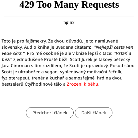
Toto je pro fajšmekry. Ze dvou důvodů. Je to namluvené
slovensky. Audio kniha je uvedena citátem:
"Nejlepší cesta ven
vede skrz."
Pro mě osobně je ale v knize lepší citace:
"Vstaň a
běž!"
zjednodušeně Prostě běž! Scott Jurek je takový běžecký
Jára Cimrman s tím rozdílem, že Scott je opravdový. Posuď sám:
Scott je ultrabežec a vegan, vyhledávaný motivační řečník,
fyzioterapeut, trenér a kuchař a samozřejmě hrdina dvou
bestselerů Čtyřhodinové tělo a
Zrozeni k běhu
.
Předchozí článek
Další článek
Z