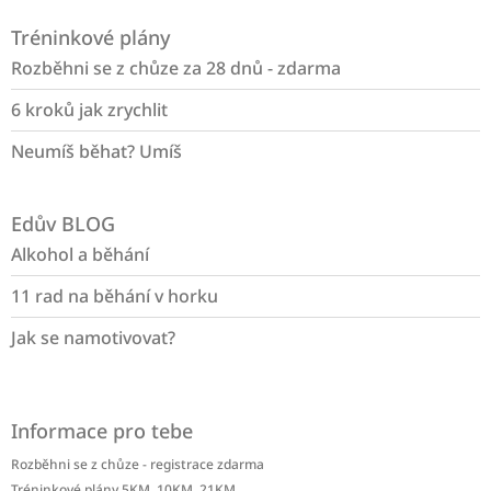
á
Tréninkové plány
p
a
Rozběhni se z chůze za 28 dnů - zdarma
t
6 kroků jak zrychlit
í
Neumíš běhat? Umíš
Edův BLOG
Alkohol a běhání
11 rad na běhání v horku
Jak se namotivovat?
Informace pro tebe
Rozběhni se z chůze - registrace zdarma
Tréninkové plány 5KM, 10KM, 21KM