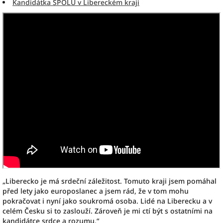
Kandidátka SPOLU v Libereckém kraji
„Liberecko je má srdeční záležitost. Tomuto kraji jsem pomáhal
před lety jako europoslanec a jsem rád, že v tom mohu
pokračovat i nyní jako soukromá osoba. Lidé na Liberecku a v
celém Česku si to zaslouží. Zároveň je mi ctí být s ostatními na
kandidátce srdce a rozumu,“