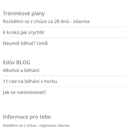
Z
á
Tréninkové plány
p
a
Rozběhni se z chůze za 28 dnů - zdarma
t
6 kroků jak zrychlit
í
Neumíš běhat? Umíš
Edův BLOG
Alkohol a běhání
11 rad na běhání v horku
Jak se namotivovat?
Informace pro tebe
Rozběhni se z chůze - registrace zdarma