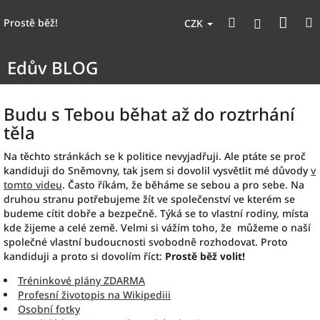
Přejít
Nák
Hledat
na
Přihlášen
Prostě běž!
CZK
obsah
koší
Edův BLOG
Budu s Tebou běhat až do roztrhání
těla
Na těchto stránkách se k politice nevyjadřuji. Ale ptáte se proč
kandiduji do Sněmovny, tak jsem si dovolil vysvětlit mé důvody
v
tomto videu
. Často říkám, že běháme se sebou a pro sebe. Na
druhou stranu potřebujeme žít ve společenství ve kterém se
budeme cítit dobře a bezpečně. Týká se to vlastní rodiny, místa
kde žijeme a celé země. Velmi si vážím toho, že můžeme o naší
společné vlastní budoucnosti svobodně rozhodovat. Proto
kandiduji a proto si dovolím říct:
Prostě běž volit!
Tréninkové plány ZDARMA
Profesní životopis na Wikipediii
Osobní fotky