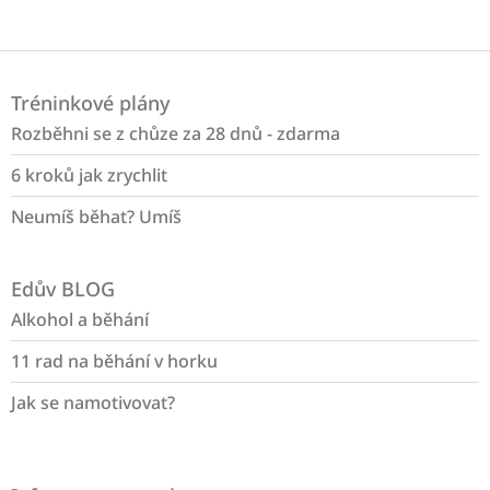
Z
á
Tréninkové plány
p
a
Rozběhni se z chůze za 28 dnů - zdarma
t
6 kroků jak zrychlit
í
Neumíš běhat? Umíš
Edův BLOG
Alkohol a běhání
11 rad na běhání v horku
Jak se namotivovat?