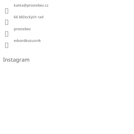
katka
@
prostebez.cz
66 běžeckých rad
prostebez
edvardkozusnik
Instagram