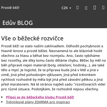
Přejít
Nák
Hledat
na
Přihlášen
Prostě běž!
CZK
obsah
koší
Edův BLOG
Vše o běžecké rozvičce
Prostě běž! se stalo naším zaklínadlem. Odhodit pochybnosti a
hlavně lenost a prostě běžet. Neznamená to ale bláznivě hodit
všechno za hlavu a běhat bez rozmyslu. Ano, často vybíháme
bez rozvičky, ale díky tomu často děláme chybu. Běžec by měl na
běh připravit nejen materiál (boty, oblečení, hodinky...), ale také
tělo a mysl. Je logické, že ta příprava bude jiná v létě a jiná v
zimě, jiná před pohodovým výklusem, jiná před tréninkem
rychlosti rozhodně by měla být jiná před závodní pětkou a jiná
před maratonem. Ná té stránce najdeš sadu "rozvičovacích videí
pro různé situace. Podotýkám, že rozhodně nejsou všechny.
Připoj se do běžeckého klubu Prostě běž!
Tréninkové plány ZDARMA pro inspiraci