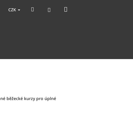
Nákupní
Hledat
Přihlášení
CZK
košík
lné běžecké kurzy pro úplné