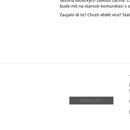
Sezóna běžeckých závodů začíná. C
bude mít na starosti komunikaci s
Zaujalo tě to? Chceš vědět více? Sta
Z
á
p
a
t
í
Běžecký plán