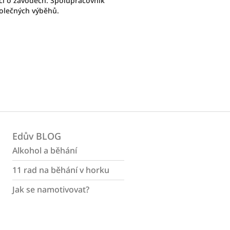
cí o závodech. Spolupracovník
polečných výběhů.
Edův BLOG
Alkohol a běhání
11 rad na běhání v horku
Jak se namotivovat?