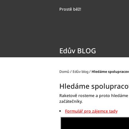
Přejít
na
Prostě běž!
obsah
Edův BLOG
Domů
/
Edův blog
/
Hledáme spolupracov
Hledáme spolupraco
Raketově rosteme a proto hledáme 
začátečníky.
Formulář pro zájemce tady