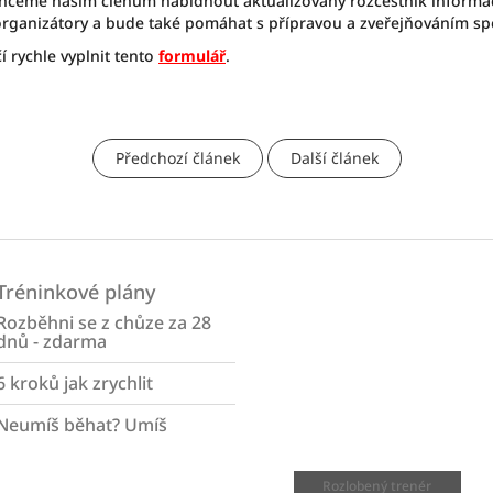
hceme našim členům nabídnout aktualizovaný rozcestník informa
 organizátory a bude také pomáhat s přípravou a zveřejňováním s
čí rychle vyplnit tento
formulář
.
Předchozí článek
Další článek
Tréninkové plány
Rozběhni se z chůze za 28
dnů - zdarma
6 kroků jak zrychlit
Neumíš běhat? Umíš
Rozlobený trenér