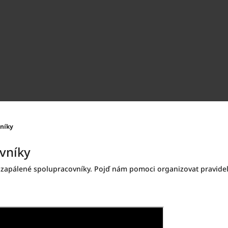
níky
vníky
zapálené spolupracovníky. Pojď nám pomoci organizovat pravide