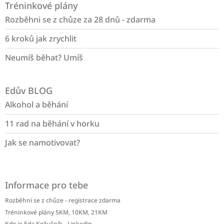
Tréninkové plány
p
a
Rozběhni se z chůze za 28 dnů - zdarma
t
6 kroků jak zrychlit
í
Neumíš běhat? Umíš
Edův BLOG
Alkohol a běhání
11 rad na běhání v horku
Jak se namotivovat?
Informace pro tebe
Rozběhni se z chůze - registrace zdarma
Tréninkové plány 5KM, 10KM, 21KM
Kdo je Eda Kožušník - Linkedin