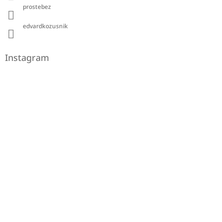
prostebez
edvardkozusnik
Instagram