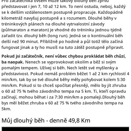
Pro začátečníka ovšem může takový dlouhý běh zprvu
představovat i jen 7, 10 až 12 km. To není ostuda, neboj, každý
se k delším vzdálenostem postupně propracuje. Každopádně
kilometráž navyšuj postupně a s rozumem. Dlouhé běhy v
tréninkových plánech na dlouhé vytrvalostní závody
(půlmaraton a maraton) je vhodné do tréninku jednou týdně
zařadit tzv. dlouhý běh (long run). Jedná se o kontinuální běh
delší než 90 minut. Přibližně po hodině a půl totiž tělo začíná
fungovat jinak a ty ho musíš na tuto zátěž postupně připravit.
Pokud jsi začátečník, není vůbec chybou prokládat běh chůzí,
ba naopak.
Nenech se vyprovokovat okolím a běž si svým
pomalým tempem. Užívej si běh. Nech letět své myšlenky a
představivost. Pokud nemáš problém běžet 1 až 2 km rychlostí 4
min/km, tak by se tvé dlouhé běhy měly pohybovat kolem 5:30
min/km. Pokud si to chceš spočítat přesněji, mělo by jít zhruba
o 60 až 75 % tvého závodního tempa na 5 km. Ti, kteří opravdu
začí
nají, mohou běhat i za 7:30 min/km a pomaleji.Dlouhý běh
bys měl běžet zhruba v 60 až 75 % tvého závodního tempa na
5km.
Můj dlouhý běh - denně 49,8 Km