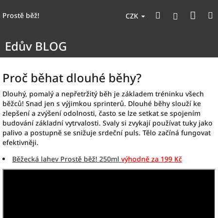
Přejít
Nák
Hledat
na
Přihlášen
Prostě běž!
CZK
obsah
koší
Edův BLOG
Proč běhat dlouhé běhy?
Dlouhý, pomalý a nepřetržitý běh je základem tréninku všech
běžců! Snad jen s výjimkou sprinterů. Dlouhé běhy slouží ke
zlepšení a zvýšení odolnosti, často se lze setkat se spojením
budování základní vytrvalosti. Svaly si zvykají používat tuky jako
palivo a postupně se snižuje srdeční puls. Tělo začíná fungovat
efektivněji.
Běžecká lahev Prostě běž! 250ml
výhodně za 199 Kč