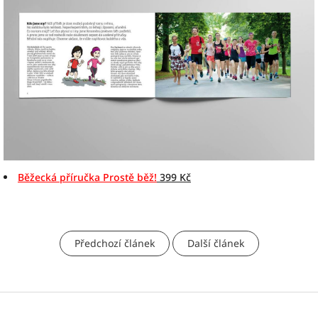
Běžecká příručka Prostě běž!
399 Kč
Předchozí článek
Další článek
Z
á