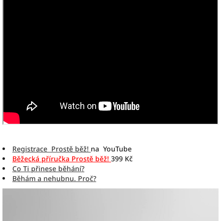
Registrace Prostě běž!
na YouTube
Běžecká příručka Prostě běž!
399 Kč
Co Ti přinese běhání?
Běhám a nehubnu. Proč?