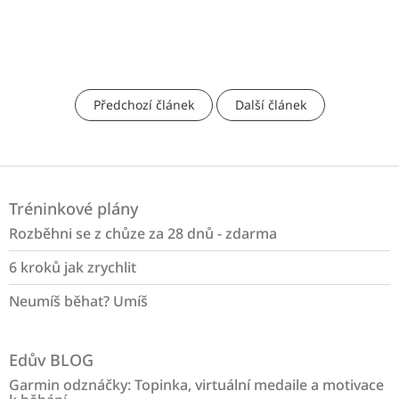
Předchozí článek
Další článek
Z
á
Tréninkové plány
p
a
Rozběhni se z chůze za 28 dnů - zdarma
t
6 kroků jak zrychlit
í
Neumíš běhat? Umíš
Edův BLOG
Garmin odznáčky: Topinka, virtuální medaile a motivace