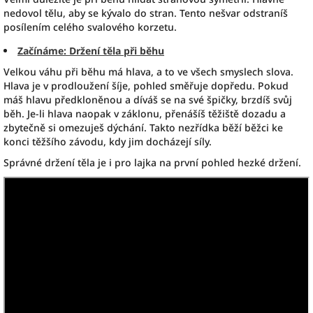
nedovol tělu, aby se kývalo do stran. Tento nešvar odstraníš
posílením celého svalového korzetu.
Začínáme: Držení těla při běhu
Velkou váhu při běhu má hlava, a to ve všech smyslech slova.
Hlava je v prodloužení šíje, pohled směřuje dopředu. Pokud
máš hlavu předkloněnou a díváš se na své špičky, brzdíš svůj
běh. Je-li hlava naopak v záklonu, přenášíš těžiště dozadu a
zbytečně si omezuješ dýchání. Takto nezřídka běží běžci ke
konci těžšího závodu, kdy jim docházejí síly.
Správné držení těla je i pro lajka na první pohled hezké držení.