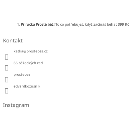
Příručka Prostě běž!
To co potřebuješ, když začínáš běhat
399 Kč
Kontakt
katka
@
prostebez.cz
66 běžeckých rad
prostebez
edvardkozusnik
Instagram