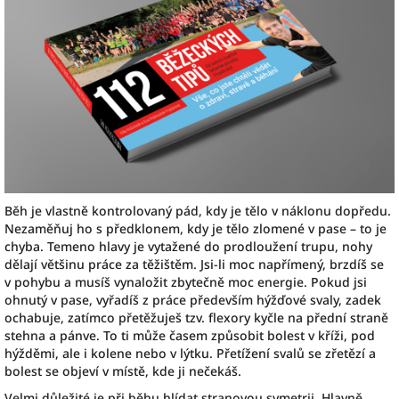
Běh je vlastně kontrolovaný pád, kdy je tělo v náklonu dopředu.
Nezaměňuj ho s předklonem, kdy je tělo zlomené v pase – to je
chyba. Temeno hlavy je vytažené do prodloužení trupu, nohy
dělají většinu práce za těžištěm. Jsi-li moc napřímený, brzdíš se
v pohybu a musíš vynaložit zbytečně moc energie. Pokud jsi
ohnutý v pase, vyřadíš z práce především hýžďové svaly, zadek
ochabuje, zatímco přetěžuješ tzv. flexory kyčle na přední straně
stehna a pánve. To ti může časem způsobit bolest v kříži, pod
hýžděmi, ale i kolene nebo v lýtku. Přetížení svalů se zřetězí a
bolest se objeví v místě, kde ji nečekáš.
Velmi důležité je při běhu hlídat stranovou symetrii. Hlavně