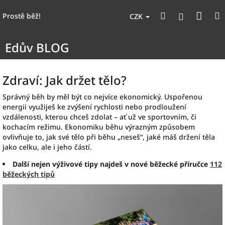
Přejít
Nák
Hledat
na
Přihlášen
Prostě běž!
CZK
obsah
koší
Edův BLOG
Zdraví: Jak držet tělo?
Správný běh by měl být co nejvíce ekonomický. Uspořenou
energii využiješ ke zvýšení rychlosti nebo prodloužení
vzdálenosti, kterou chceš zdolat – ať už ve sportovním, či
kochacím režimu. Ekonomiku běhu výrazným způsobem
ovlivňuje to, jak své tělo při běhu „neseš“, jaké máš držení těla
jako celku, ale i jeho částí.
Další nejen výživové tipy najdeš v nové běžecké příručce
112
běžeckých tipů