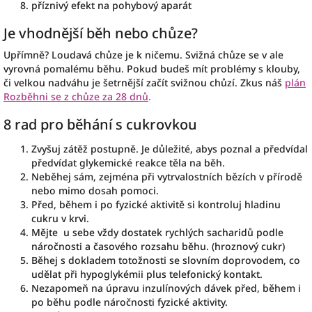
příznivý efekt na pohybový aparát
Je vhodnější běh nebo chůze?
Upřímně? Loudavá chůze je k ničemu. Svižná chůze se v ale
vyrovná pomalému běhu. Pokud budeš mít problémy s klouby,
či velkou nadváhu je šetrnější začít svižnou chůzí. Zkus náš
plán
Rozběhni se z chůze za 28 dnů
.
8 rad pro běhání s cukrovkou
Zvyšuj zátěž postupně. Je důležité, abys poznal a předvídal
předvídat glykemické reakce těla na běh.
Neběhej sám, zejména při vytrvalostních bězích v přírodě
nebo mimo dosah pomoci.
Před, během i po fyzické aktivitě si kontroluj hladinu
cukru v krvi.
Mějte u sebe vždy dostatek rychlých sacharidů podle
náročnosti a časového rozsahu běhu. (hroznový cukr)
Běhej s dokladem totožnosti se slovním doprovodem, co
udělat při hypoglykémii plus telefonický kontakt.
Nezapomeň na úpravu inzulínových dávek před, během i
po běhu podle náročnosti fyzické aktivity.