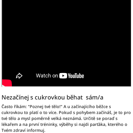
Nezačínej s cukrovkou běhat sám/a
Často říkám: "Poznej tvé tělo!" A u začínajícího běžce s
cukrovkou to platí o to více. Pokud s pohybem začínáš, je to pro
tvé tělo a mysl poměrně velká neznámá. Určitě se poraď s
lékařem a na první tréninky, výběhy si najdi parťáka, kterého o
Tvém zdraví informuj.