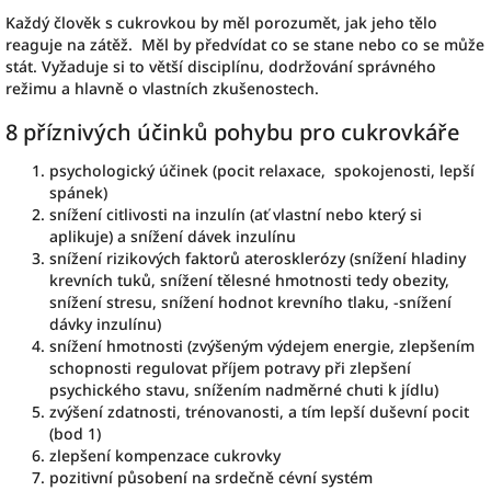
Každý člověk s cukrovkou by měl porozumět, jak jeho tělo
reaguje na zátěž. Měl by předvídat co se stane nebo co se může
stát. Vyžaduje si to větší disciplínu, dodržování správného
režimu a hlavně o vlastních zkušenostech.
8 příznivých účinků pohybu pro cukrovkáře
psychologický účinek (pocit relaxace, spokojenosti, lepší
spánek)
snížení citlivosti na inzulín (ať vlastní nebo který si
aplikuje) a snížení dávek inzulínu
snížení rizikových faktorů aterosklerózy (snížení hladiny
krevních tuků, snížení tělesné hmotnosti tedy obezity,
snížení stresu, snížení hodnot krevního tlaku, -snížení
dávky inzulínu)
snížení hmotnosti (zvýšeným výdejem energie, zlepšením
schopnosti regulovat příjem potravy při zlepšení
psychického stavu, snížením nadměrné chuti k jídlu)
zvýšení zdatnosti, trénovanosti, a tím lepší duševní pocit
(bod 1)
zlepšení kompenzace cukrovky
pozitivní působení na srdečně cévní systém