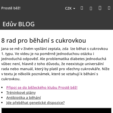
Přejít
Nák
Hledat
na
Přihlášen
Prostě běž!
CZK
obsah
koší
Edův BLOG
8 rad pro běhání s cukrovkou
Jana se mě v živém vysílání zeptala, zda lze běhat s cukrovkou
1. typu. Ve videu je na poměrně jednoduchou otázku i
jednoduchá odpověď. Ale problematika diabetes jednoduchá
vůbec není, hlavně z toho důvodu, že neexistuje universální
rada nebo manuál, který by platil pro všechny cukrovkáře. Níže
v textu je několik poznámek, které se vztahují k běhání s
cukrovkou.
Připoj se do běžeckého klubu Prostě běž!
Tréninkové plány
Antibiotika a běhání
Jde přeběhat genetické dispozice?