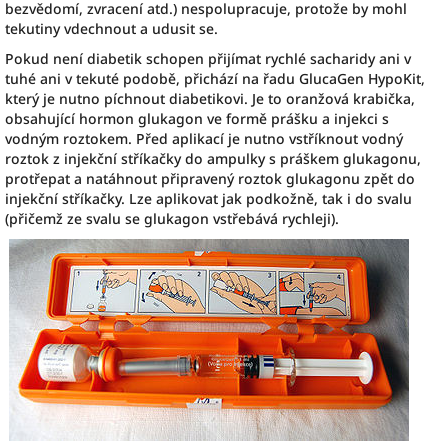
bezvědomí, zvracení atd.) nespolupracuje, protože by mohl
tekutiny vdechnout a udusit se.
Pokud není diabetik schopen přijímat rychlé sacharidy ani v
tuhé ani v tekuté podobě, přichází na řadu GlucaGen HypoKit,
který je nutno píchnout diabetikovi. Je to oranžová krabička,
obsahující hormon glukagon ve formě prášku a injekci s
vodným roztokem. Před aplikací je nutno vstříknout vodný
roztok z injekční stříkačky do ampulky s práškem glukagonu,
protřepat a natáhnout připravený roztok glukagonu zpět do
injekční stříkačky. Lze aplikovat jak podkožně, tak i do svalu
(přičemž ze svalu se glukagon vstřebává rychleji).