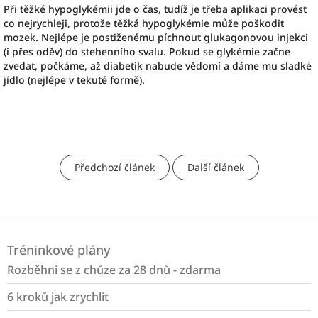
Při těžké hypoglykémii jde o čas, tudíž je třeba aplikaci provést
co nejrychleji, protože těžká hypoglykémie může poškodit
mozek. Nejlépe je postiženému píchnout glukagonovou injekci
(i přes oděv) do stehenního svalu. Pokud se glykémie začne
zvedat, počkáme, až diabetik nabude vědomí a dáme mu sladké
jídlo (nejlépe v tekuté formě).
Předchozí článek
Další článek
Z
á
Tréninkové plány
p
a
Rozběhni se z chůze za 28 dnů - zdarma
t
6 kroků jak zrychlit
í