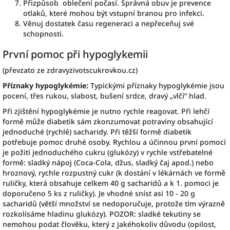
Přizpůsob oblečení počasí. Správná obuv je prevence
otlaků, které mohou být vstupní branou pro infekci.
Věnuj dostatek času regeneraci a nepřeceňuj své
schopnosti.
První pomoc při hypoglykemii
(převzato ze zdravyzivotscukrovkou.cz)
Příznaky hypoglykémie:
Typickými příznaky hypoglykémie jsou
pocení, třes rukou, slabost, bušení srdce, dravý „vlčí“ hlad.
Při zjištění hypoglykémie je nutno rychle reagovat. Při lehčí
formě může diabetik sám zkonzumovat potraviny obsahující
jednoduché (rychlé) sacharidy. Při těžší formě diabetik
potřebuje pomoc druhé osoby. Rychlou a účinnou první pomocí
je požití jednoduchého cukru (glukózy) v rychle vstřebatelné
formě: sladký nápoj (Coca-Cola, džus, sladký čaj apod.) nebo
hroznový, rychle rozpustný cukr (k dostání v lékárnách ve formě
ruličky, která obsahuje celkem 40 g sacharidů a k 1. pomoci je
doporučeno 5 ks z ruličky). Je vhodné sníst asi 10 - 20 g
sacharidů (větší množství se nedoporučuje, protože tím výrazně
rozkolísáme hladinu glukózy). POZOR: sladké tekutiny se
nemohou podat člověku, který z jakéhokoliv důvodu (opilost,