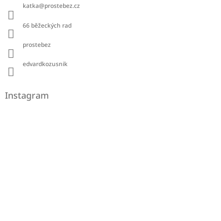
katka
@
prostebez.cz
66 běžeckých rad
prostebez
edvardkozusnik
Instagram