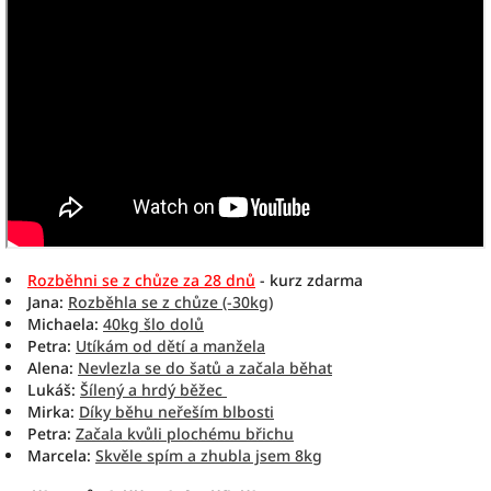
Rozběhni se z chůze za 28 dnů
- kurz zdarma
Jana:
Rozběhla se z chůze (-30kg)
Michaela:
40kg šlo dolů
Petra:
Utíkám od dětí a manžela
Alena:
Nevlezla se do šatů a začala běhat
Lukáš:
Šílený a hrdý běžec
Mirka:
Díky běhu neřeším blbosti
Petra:
Začala kvůli plochému břichu
Marcela:
Skvěle spím a zhubla jsem 8kg