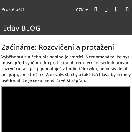
Přejít
Nák
Hledat
na
Přihlášen
Prostě běž!
CZK
obsah
koší
Edův BLOG
Začínáme: Rozcvičení a protažení
Vyběhnout z ničeho nic naplno je smrtící. Neznamená to, že bys
musel před vyběhnutím pod- stoupit regulérní desetiminutovou
rozcvičku tak, jak ji pamatuješ z hodin tělocviku, nemusíš dělat
ani jógu, ani strečink. Ale svaly, šlachy a také tvá hlava by si měly
uvědomit, že je čeká menší či větší zápřah.