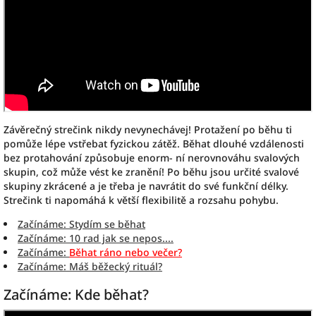
Závěrečný strečink nikdy nevynechávej! Protažení po běhu ti
pomůže lépe vstřebat fyzickou zátěž. Běhat dlouhé vzdálenosti
bez protahování způsobuje enorm- ní nerovnováhu svalových
skupin, což může vést ke zranění! Po běhu jsou určité svalové
skupiny zkrácené a je třeba je navrátit do své funkční délky.
Strečink ti napomáhá k větší flexibilitě a rozsahu pohybu.
Začínáme: Stydím se běhat
Začínáme: 10 rad jak se nepos....
Začínáme:
Běhat ráno nebo večer?
Začínáme: Máš běžecký rituál?
Začínáme: Kde běhat?