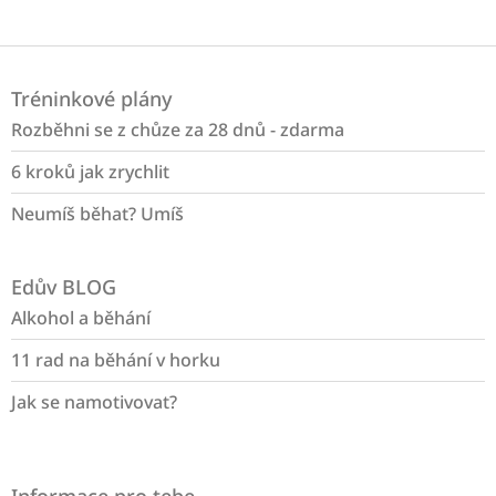
Z
á
Tréninkové plány
p
a
Rozběhni se z chůze za 28 dnů - zdarma
t
6 kroků jak zrychlit
í
Neumíš běhat? Umíš
Edův BLOG
Alkohol a běhání
11 rad na běhání v horku
Jak se namotivovat?
Informace pro tebe