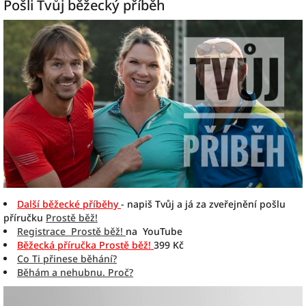
Pošli Tvůj běžecký příběh
Další běžecké příběhy
- napiš Tvůj a já za zveřejnění pošlu
příručku
Prostě běž!
Registrace Prostě běž!
na YouTube
Běžecká příručka Prostě běž!
399 Kč
Co Ti přinese běhání?
Běhám a nehubnu. Proč?